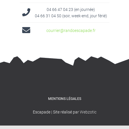
04 66 47 04 23 (en journée)
04 66 31 04 50 (soir, week-end, jour férié)
courrier@randoescapade.fr
MENTIONS LÉGALES
Escapade | Site réalisé par
Webzotic